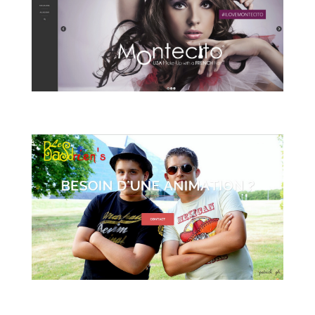
Groupe Montecito
Entreprises
,
Site Internet
Les Basdrien’s
Associations
,
Site Internet