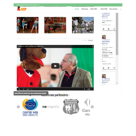
Carnaval de Saint Amand Montrond
Associations
,
Communes
,
Site Internet