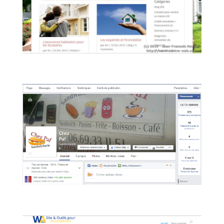
Blog Comment Vendre Sa Maison
Marketing Digital
,
Particuliers
,
Site Internet
Chez PAF
Entreprises
,
Marketing Digital
,
VIdeo