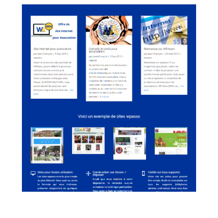
WPAsso
Associations
,
Entreprises
,
Marketing Digital
,
Site