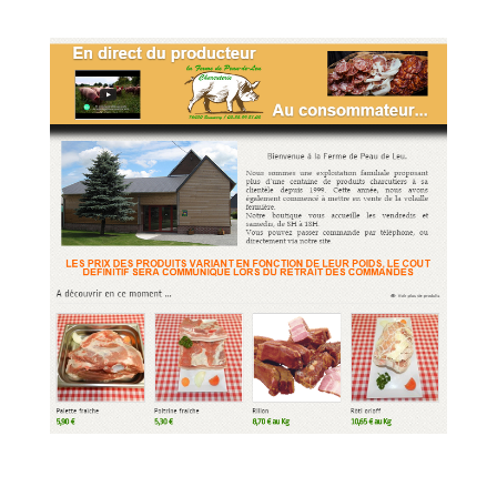
Internet
,
VIdeo
Ferme de Peau de Leu
E-commerce
,
Entreprises
,
Site Internet